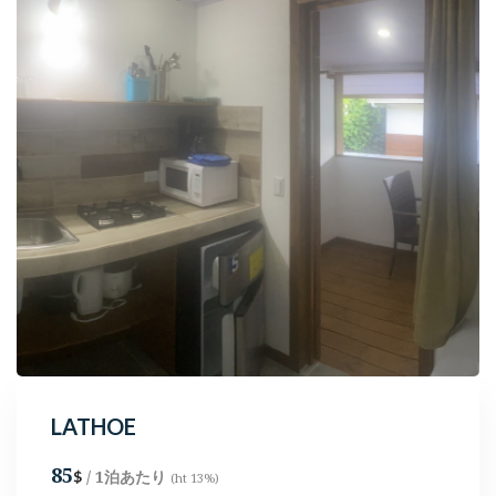
LATHOE
85
/ 1泊あたり
$
(ht 13%)