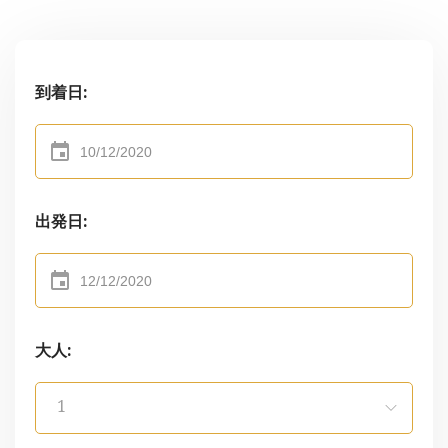
到着日:
event
出発日:
event
大人:
1