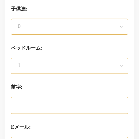
子供達:
0
ベッドルーム:
1
苗字:
Eメール: