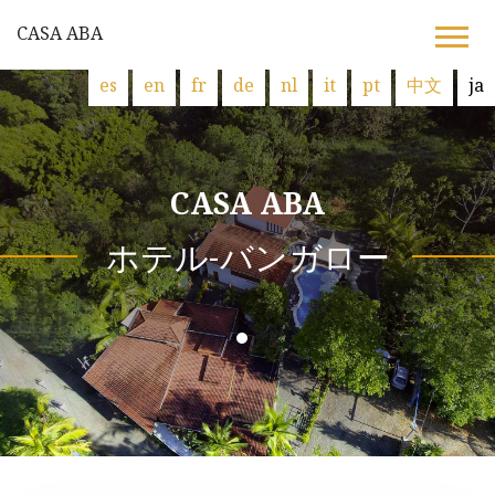
CASA ABA
es
en
fr
de
nl
it
pt
中文
ja
CASA ABA
ホテル-バンガロー