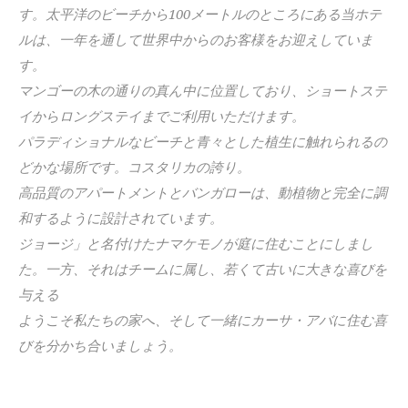
す。太平洋のビーチから100メートルのところにある当ホテ
ルは、一年を通して世界中からのお客様をお迎えしていま
す。
マンゴーの木の通りの真ん中に位置しており、ショートステ
イからロングステイまでご利用いただけます。
パラディショナルなビーチと青々とした植生に触れられるの
どかな場所です。コスタリカの誇り。
高品質のアパートメントとバンガローは、動植物と完全に調
和するように設計されています。
ジョージ」と名付けたナマケモノが庭に住むことにしまし
た。一方、それはチームに属し、若くて古いに大きな喜びを
与える
ようこそ私たちの家へ、そして一緒にカーサ・アバに住む喜
びを分かち合いましょう。