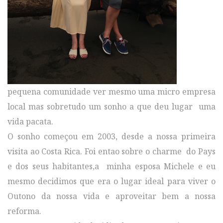
pequena comunidade ver mesmo uma micro empresa
local mas sobretudo um sonho a que deu lugar uma
vida pacata.
O sonho começou em 2003, desde a nossa primeira
visita ao Costa Rica. Foi entao sobre o charme do Pays
e dos seus habitantes,a minha esposa Michele e eu
mesmo decidimos que era o lugar ideal para viver o
Outono da nossa vida e aproveitar bem a nossa
reforma.