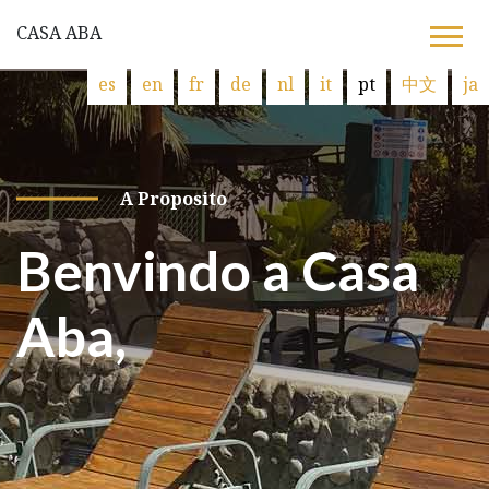
CASA ABA
es
en
fr
de
nl
it
pt
中文
ja
A Proposito
Benvindo a Casa
Aba,