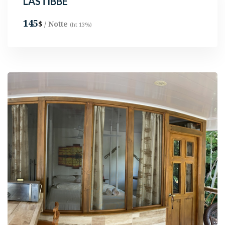
LASTIBBE
145
/ Notte
$
(ht 13%)