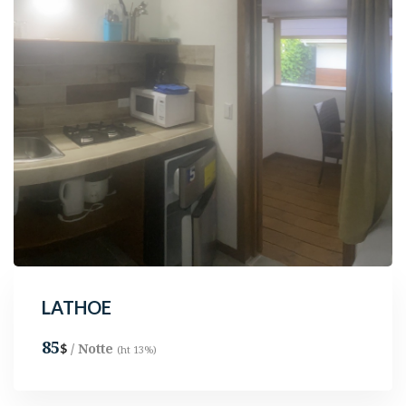
LATHOE
85
/ Notte
$
(ht 13%)