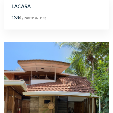
LACASA
125
/ Notte
$
(ht 13%)