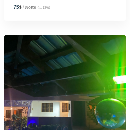
75
/ Notte
$
(ht 13%)