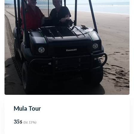
Mula Tour
35
$
(ht 13%)