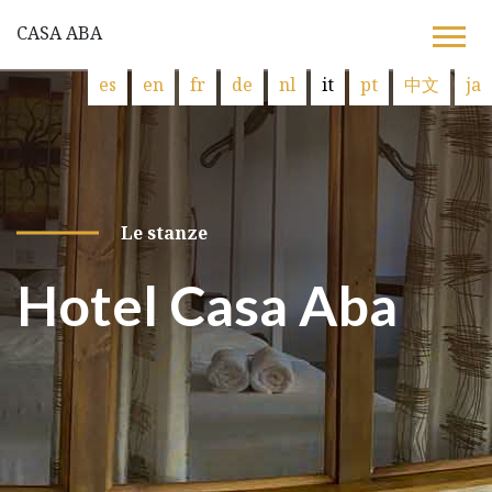
CASA ABA
es
en
fr
de
nl
it
pt
中文
ja
Le stanze
Hotel Casa Aba