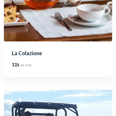
La Colazione
12
$
(ht 13%)