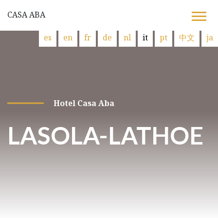
CASA ABA
es
en
fr
de
nl
it
pt
中文
ja
Hotel Casa Aba
LASOLA-LATHOE